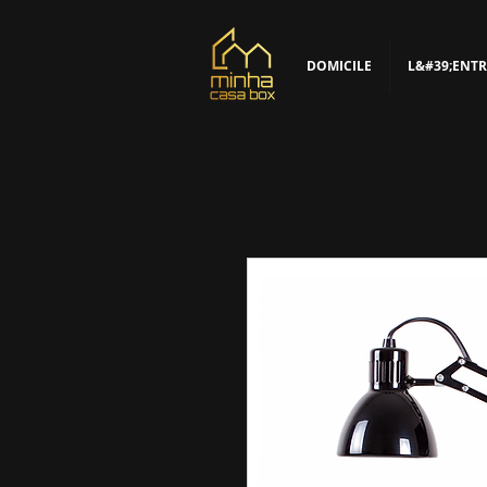
DOMICILE
L&#39;ENTR