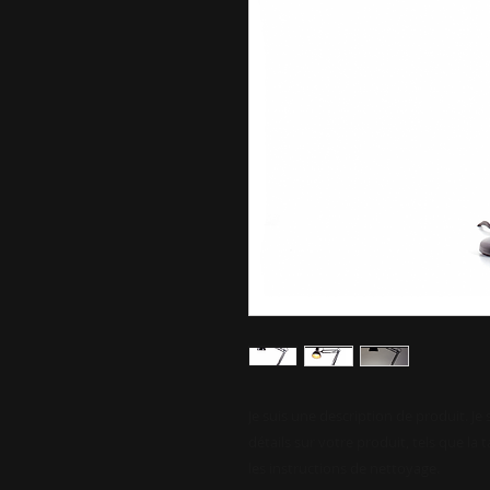
Je suis une description de produit. Je 
détails sur votre produit, tels que la ta
les instructions de nettoyage.