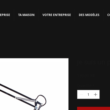
EPRISE
TA MAISON
VOTRE ENTREPRISE
DES MODÈLES
C
je suis un 
Prix
130,00 R$
Quantité
*