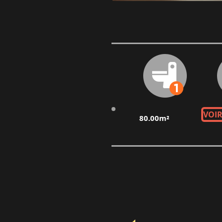
VOIR
80.00m²