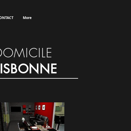
ONTACT
More
DOMICILE
LISBONNE