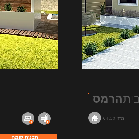
ית
הרמס
64.00 מ"ר
תכנית קומה