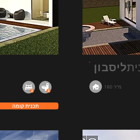
ית
ליסבון
180 מ"ר
תכנית קומה