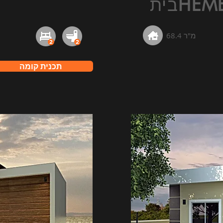
בית
HEM
68.4 מ"ר
תכנית קומה