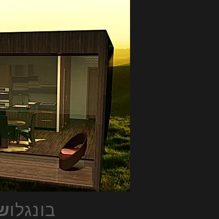
בונגלו
ש