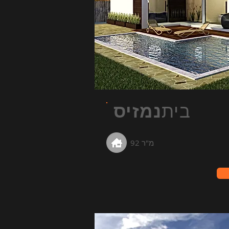
בית
נמזיס
92 מ"ר