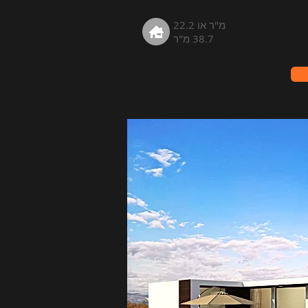
22.2 מ"ר או
38.7 מ"ר