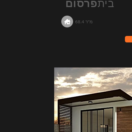
בית
פרסום
68.4 מ"ר