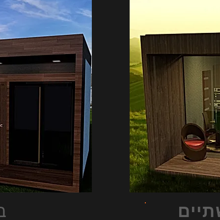
ב
תיים