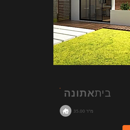
בית
אתונה
35.00 מ"ר