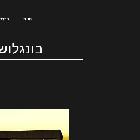
חנות
פרויק
בונגלו
שת