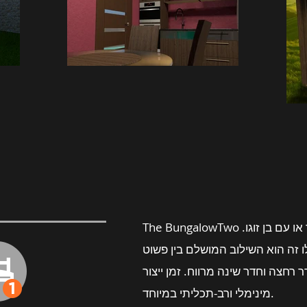
​The BungalowTwo הוא האופציה שלנו לאדם שגר לבד או עם בן זוגו.
לו זה הוא השילוב המושלם בין פשוט
ר רחצה וחדר שינה מרווח. זמן ייצור
מינימלי ורב-תכליתי במיוחד.