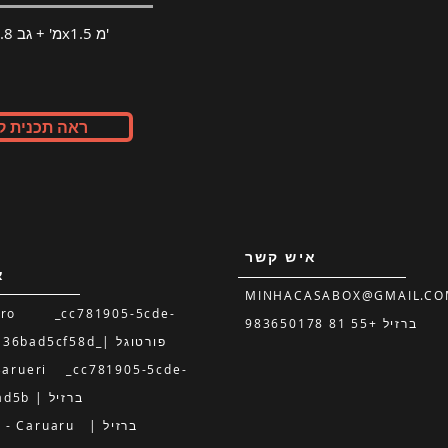
1 מודול 9x3.8 מ' + גב 3.8x1.5 מ'
ראה תכנית ק
איש קשר
א
MINHACASABOX@GMAIL.CO
ouro _cc781905-5cde-
ברזיל +55 81 983650178
3194-bb3b-136bad5cf58d_| פורטוגל
31954-68_bad5b | ברזיל
Pernambuco - Caruaru | ברזיל