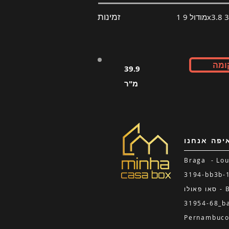
זמינות
ומה
39.9
מ"ר
יפה אנחנו
Braga - L
סאו פאולו - Barueri _cc781905-5cde-