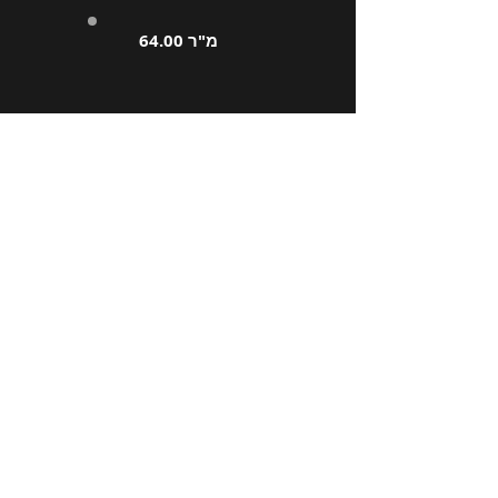
64.00 מ"ר
איפה אנחנו
Braga - Louro _cc781905-5cde-
3194-bb3b-136bad5cf58d_| פורטוגל
סאו פאולו - Barueri _cc781905-5cde-
31954-68_bad5b | ברזיל
Pernambuco - Caruaru | ברזיל
איש קשר