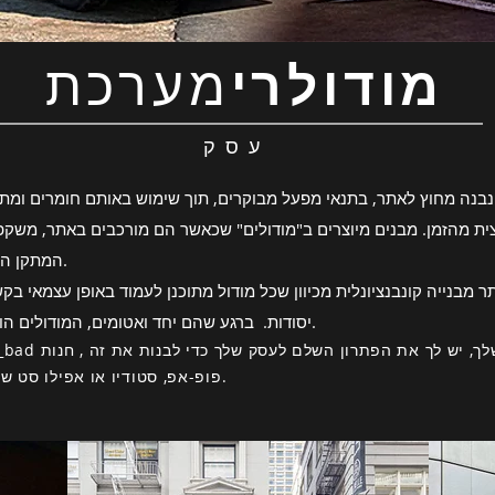
מודולרי
מערכת
עסק
ן נבנה מחוץ לאתר, בתנאי מפעל מבוקרים, תוך שימוש באותם חומרים ומת
חצית מהזמן. מבנים מיוצרים ב"מודולים" שכאשר הם מורכבים באתר, משק
המתקן המתוחכם ביותר שנבנה באתר - ללא פשרות.
יסודות. ברגע שהם יחד ואטומים, המודולים הופכים למכלול קיר, רצפה וגג אחד משולבים.
_-bb3b-1586_bad
פופ-אפ, סטודיו או אפילו סט של מודולים לבניית בניין עבור המשרד שלך.