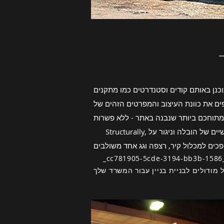
וכנן באותם קודים וסטנדרטים כמו מתקנים
פים את כוונת העיצוב והמפרטים הזהים של
Structurally, מבנים מודולריים הם בדרך כלל חזקים יותר מבנייה קונבנציונלית מכיוון שכל מודול מתוכנן לעמוד באופן עצמאי בקשיים של הובלה וניגור על
cc781905-5cde-3194 עסק בחנות כדי לבנות את הפתרון שלך, יש לך את הפתרון השלם לעסק שלך כדי לבנות את זה , חנות