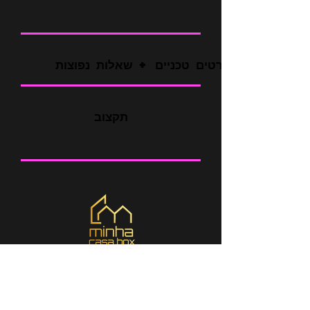
פרטים טכניים + שאלות נפוצות
תקצוב
איפה אנחנו
Braga - Louro _cc781905-5cde-