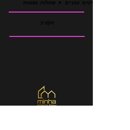
פרטים טכניים + שאלות נפוצות
תקציב
איפה אנחנו
Braga - Louro _cc781905-5cde-