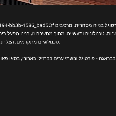
_cc781905-5cde-3194-bb3b-1586_bad5Of החברה 
ות, טכנולוגיה ותעשייה. מתוך מחשבה זו, בנינו מפעל בי
טכנולוגיים מתקדמים, הצלחנו לבנות בתים ברי קיימא.