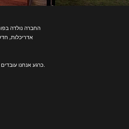
אדריכלות, חדשנ
כרגע אנחנו עובדים בבראגה - פורטוגל ובשתי ערים בברזיל: בארורי, בסאו פאולו וקארוארו, בפרנמבוקו.