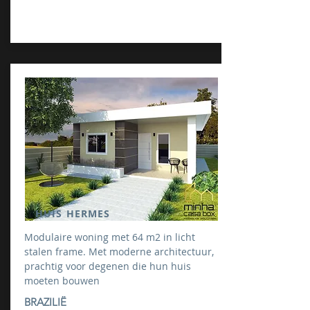
HUIS HERMES
Modulaire woning met 64 m2 in licht
stalen frame. Met moderne architectuur,
prachtig voor degenen die hun huis
moeten bouwen
BRAZILIË