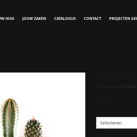
UW HUIS
JOUW ZAKEN
CATALOGUS
CONTACT
PROJECTEN GE
Ik ben een
Productcode: 21354654
Prijs
R$ 7,50
Size
*
Selecteren
Aantal
*