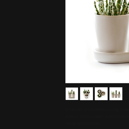
Ik ben een productbeschrijving. Ik be
product toe te voegen, zoals maatvoe
reinigingsinstructies.