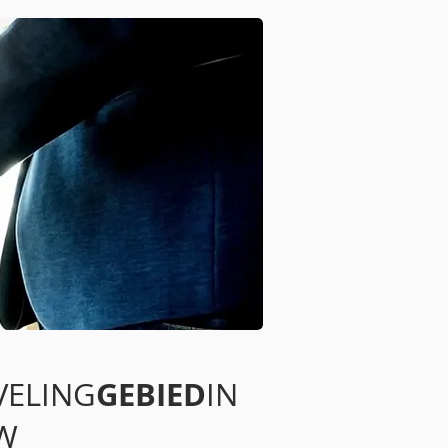
GEBIED
VELING
IN
W