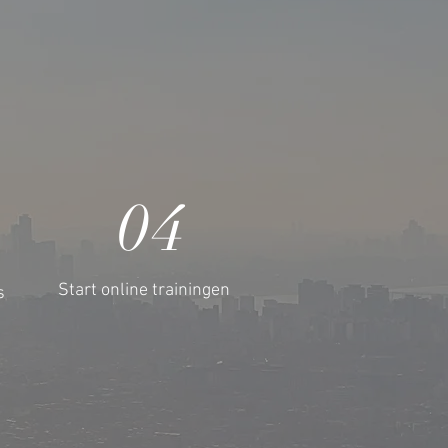
04
Start online trainingen
s