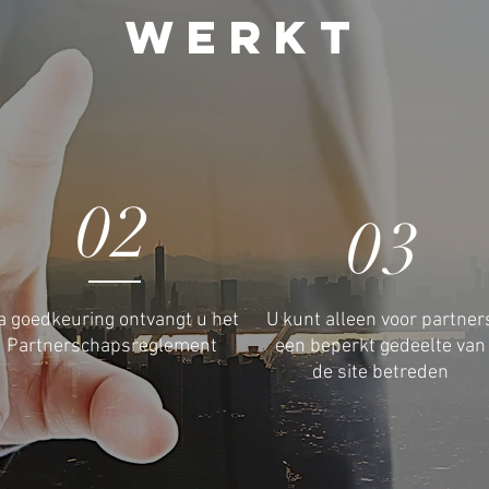
WERKT
02
03
a goedkeuring ontvangt u het
U kunt alleen voor partner
Partnerschapsreglement
een beperkt gedeelte van
de site betreden