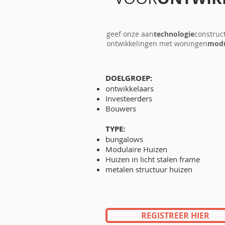
geef onze aan
technologie
construct
ontwikkelingen met woningen
modul
DOELGROEP:
ontwikkelaars
Investeerders
Bouwers
TYPE:
bungalows
Modulaire Huizen
Huizen in licht stalen frame
metalen structuur huizen
REGISTREER HIER