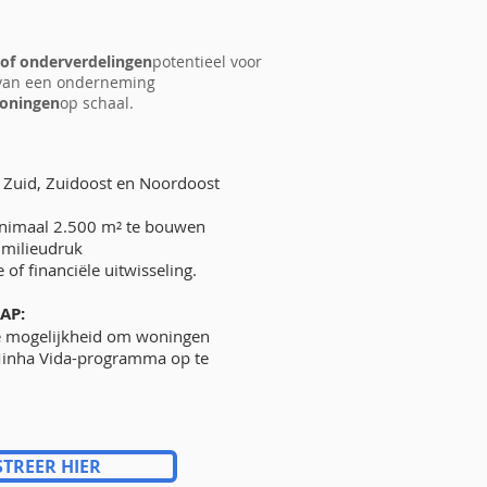
of onderverdelingen
potentieel voor
 van een onderneming
oningen
op schaal.
s Zuid, Zuidoost en Noordoost
nimaal 2.500 m² te bouwen
f milieudruk
e of financiële uitwisseling.
AP:
e mogelijkheid om woningen
Minha Vida-programma op te
STREER HIER