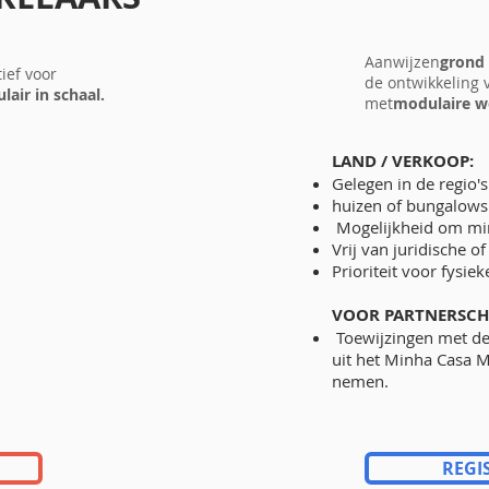
Aanwijzen
grond 
ief voor
de ontwikkeling
air in schaal.
met
modulaire w
LAND / VERKOOP:
Gelegen in de regio'
huizen of bungalows
Mogelijkheid om mi
Vrij van juridische o
Prioriteit voor fysiek
VOOR PARTNERSCH
Toewijzingen met d
uit het Minha Casa 
nemen.
REGI