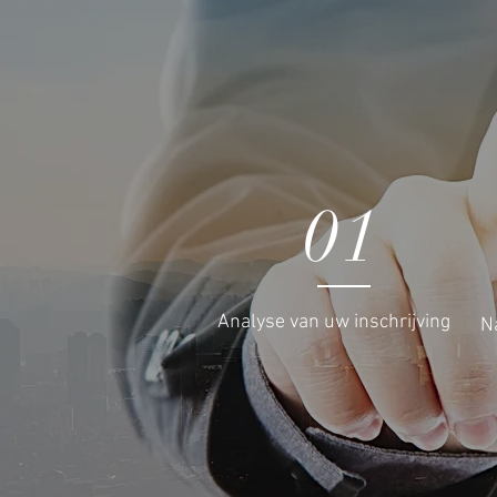
01
Analyse van uw inschrijving
N