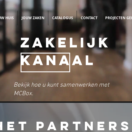
UW HUIS
JOUW ZAKEN
CATALOGUS
CONTACT
PROJECTEN GE
ZAKELIJK
KANAAL
Bekijk hoe u kunt samenwerken met
MCBox.
HET PARTNER