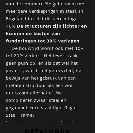
van de commerciële gebouwen met
meerdere verdiepingen in staal; in
Engeland bereikt dit percentage
70%.
De structuren zijn lichter en
kunnen de kosten van
funderingen tot 30% verlagen
.
De bouwtijd wordt ook met 10%
tot 20% verkort. Het levert vaak
geen puin op, en als dat wel het
geval is, wordt het gerecycled; het
bewijs van het gebruik van een
metalen structuur als een zeer
duurzaam alternatief. We
combineren zwaar staal en
gegalvaniseerd staal light (Light
Steel Frame)
hiermee zijn we erin geslaagd om
grote overspanningen en open
CATALOGUS