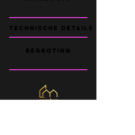
ruimtes te creëren die in de
traditionele bouw erg duur of soms
onmogelijk zijn.
TECHNISCHE DETAILS + FAQ
BEGROTING
WAAR ZIJN WE
Braga - Louro _cc781905-5cde-