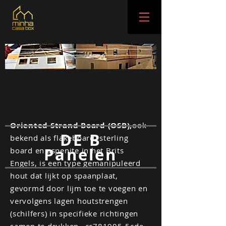
Oriented Strand Board (OSB),
ook
DE B
bekend als flakeboard, sterling
Panelen
board en aspenite in het Brits
Engels, is een type gemanipuleerd
hout dat lijkt op spaanplaat,
gevormd door lijm toe te voegen en
vervolgens lagen houtstrengen
(schilfers) in specifieke richtingen