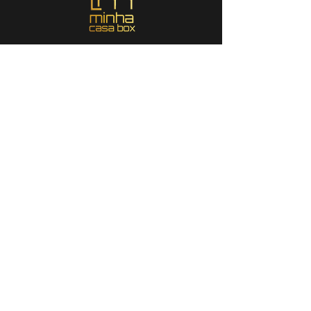
ГДЕ МЫ
Брага
- блондин
| Португалия
Сан-Паулу - Баруэри
| Бразилия
Пернамбуку - Каруару
| Бразилия
КОНТАКТ
COMERCIAL@MINHACASABOX.COM
СОЦИАЛЬНОЕ