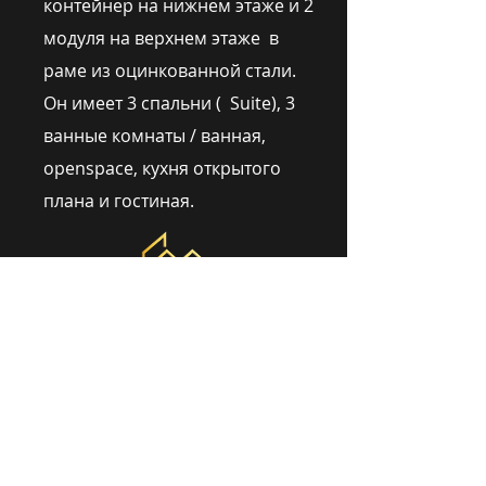
контейнер на нижнем этаже и 2
модуля на верхнем этаже в
раме из оцинкованной стали.
Он имеет 3 спальни ( Suite), 3
ванные комнаты / ванная,
openspace, кухня открытого
плана и гостиная.
ГДЕ МЫ
Брага
- блондин
| Португалия
Сан-Паулу - Баруэри
| Бразилия
Пернамбуку - Каруару
| Бразилия