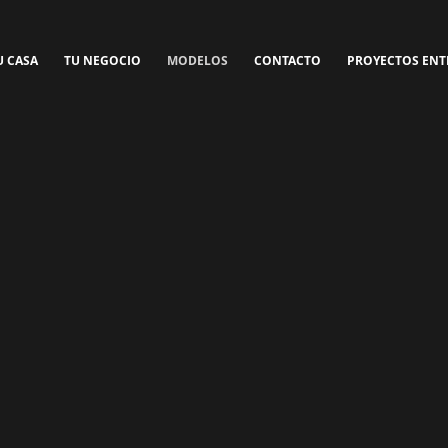
U CASA
TU NEGOCIO
MODELOS
CONTACTO
PROYECTOS EN
CASA
R