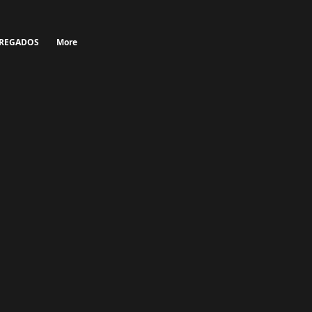
TREGADOS
More
ÍO