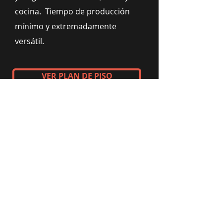
cocina. Tiempo de producción
mínimo y extremadamente
versátil.
VER PLAN DE PISO
22,2 m² o 38,7 m²
DONDE ESTAMOS
Braga
- Rubio
| Portugal