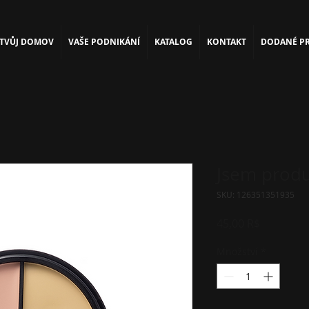
TVŮJ DOMOV
VAŠE PODNIKÁNÍ
KATALOG
KONTAKT
DODANÉ PR
Jsem prod
SKU: 126351351935
Cena
45,00 R$
Množství
*