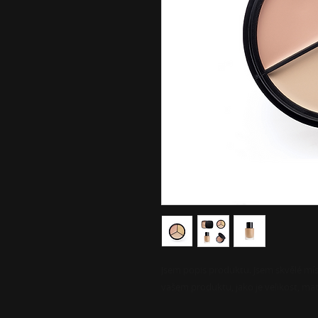
Jsem popis produktu. Jsem skvělé mís
vašem produktu, jako je velikost, mate