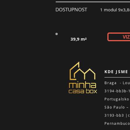
DOSTUPNOST
1 modul 9x3,8
VI
39,9 m²
KDE JSME
Braga - L
3194-bb3b-
Portugalsko
São Paulo 
3193-bb3 |c
Pernambuco 