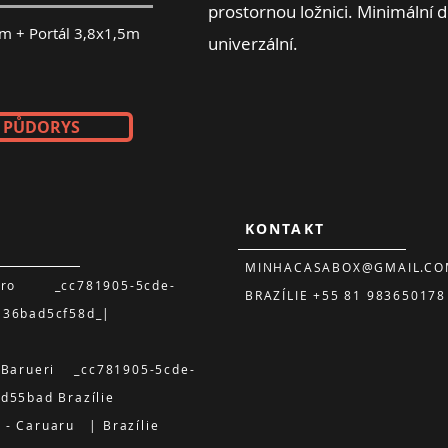
prostornou ložnici. Minimální
m + Portál 3,8x1,5m
univerzální.
Z PŮDORYS
KONTAKT
MINHACASABOX@GMAIL.CO
ouro _cc781905-5cde-
BRAZÍLIE +55 81 983650178
136bad5cf58d_|
– Barueri _cc781905-5cde-
d55bad Brazílie
- Caruaru | Brazílie