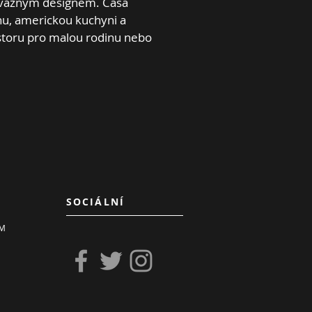
vážným designem. Casa
u, americkou kuchyni a
storu pro malou rodinu nebo
SOCIÁLNÍ
M