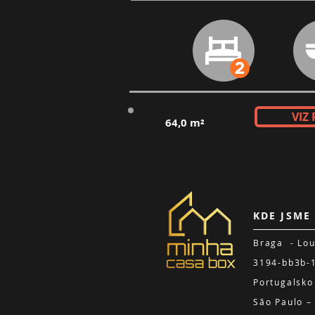
VIZ
64,0 m²
KDE JSME
Braga - L
3194-bb3b-
Portugalsko
São Paulo 