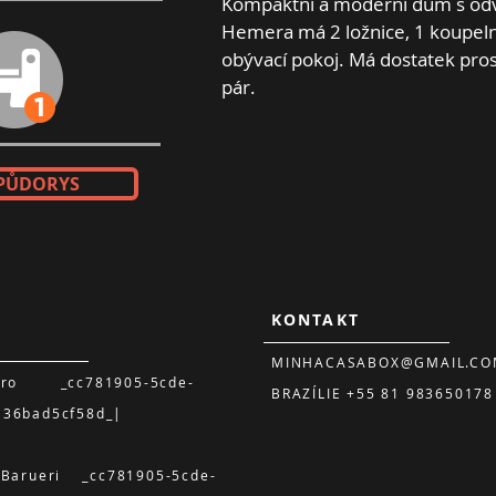
Kompaktní a moderní dům s od
Hemera má 2 ložnice, 1 koupeln
obývací pokoj. Má dostatek pro
pár.
 PŮDORYS
KONTAKT
MINHACASABOX@GMAIL.CO
ouro _cc781905-5cde-
BRAZÍLIE +55 81 983650178
136bad5cf58d_|
– Barueri _cc781905-5cde-