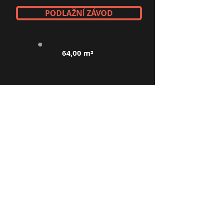
PODLAŽNÍ ZÁVOD
64,00 m²
KDE JSME
Braga - Louro _cc781905-5cde-
3194-bb3b-136bad5cf58d_|
Portugalsko
São Paulo – Barueri _cc781905-5cde-