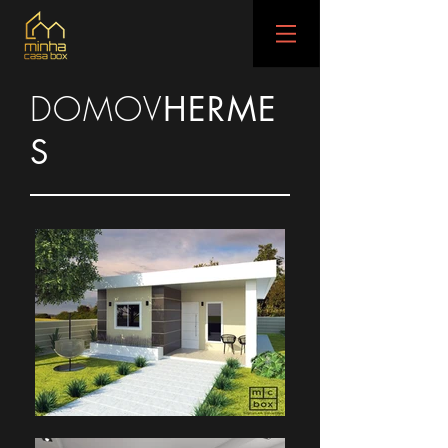
DOMOV
HERME
S