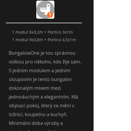
1 modul 6x3,2m + Portico 3x1m
1 modul 9x3,8m + Portico 4,5x1m
BungalowOne je tou správnou
volbou pro někoho, kdo žije sám.
S jedním modulem a jedním
sloupovím je tento bungalov
dokonalým mixem mezi
jednoduchým a elegantním. Má
obývací pokoj, který se mění v
ložnici, koupelnu a kuchyň.
Minimální doba výroby a