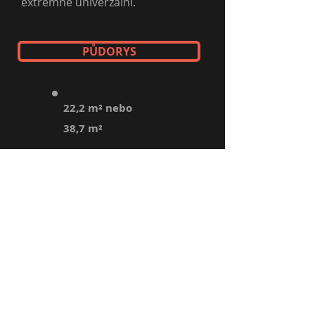
extrémně univerzální.
PŮDORYS
22,2 m² nebo
38,7 m²
KDE JSME
Braga - Louro _cc781905-5cde-
3194-bb3b-136bad5cf58d_|
Portugalsko