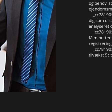
og behov, s
ejendomsmæ
_cc781905-
dig som dis
analyseret 
_cc781905-
få minutter 
registrering
_cc781905
tilvækst 5c 