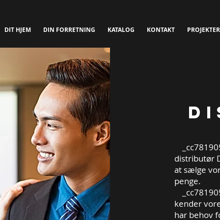
DIT HJEM
DIN FORRETNING
KATALOG
KONTAKT
PROJEKTER
d
_cc781905
distributør 
at sælge vor
penge.
_cc781905-
kender vor
har behov 