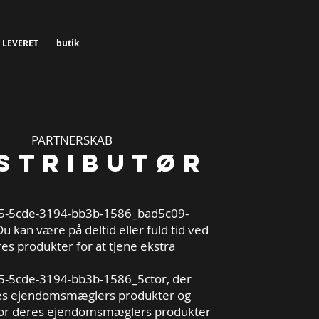
 LEVERET
butik
PARTNERSKAB
istributør
-5cde-3194-bb3b-1586_bad5c09-
Du kan være på deltid eller fuld tid ved
es produkter for at tjene ekstra
5cde-3194-bb3b-1586_5ctor, der
es ejendomsmæglers produkter og
for deres ejendomsmæglers produkter