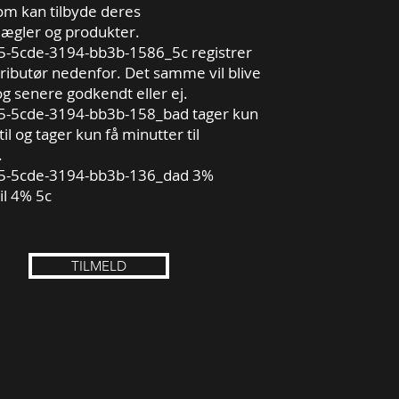
om kan tilbyde deres
gler og produkter.
5cde-3194-bb3b-1586_5c registrer
tributør nedenfor. Det samme vil blive
og senere godkendt eller ej.
5cde-3194-bb3b-158_bad tager kun
til og tager kun få minutter til
.
-5cde-3194-bb3b-136_dad 3%
til 4% 5c
TILMELD