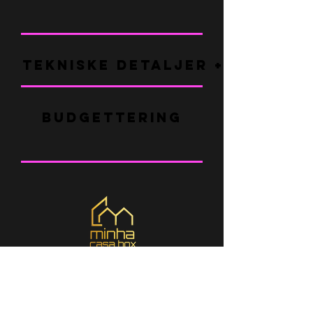
TEKNISKE DETALJER + FAQ
BUDGETTERING
HVOR ER VI
Braga - Louro _cc781905-5cde-