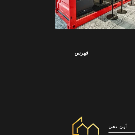
فهرس
أين نحن