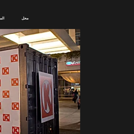
محل
الم