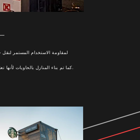
_cc781905-5cde-3194-bb3b-wide to. كما تم بناء المنازل بالحاويات لأنها تعتبر أكثر صداقة للبيئة من مواد البناء التقليدية مثل الطوب والأسمنت.