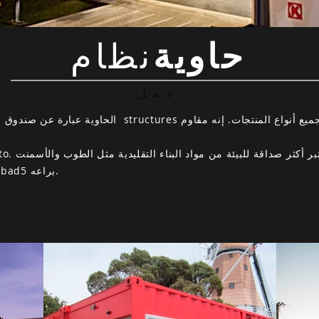
حاوية
نظام
عمل
الحاوية عبارة عن صندوق مصنوع من الفولاذ أو الألومنيوم 
_cc781905-5cde-3194-bb3b5136 abad5 براعه.